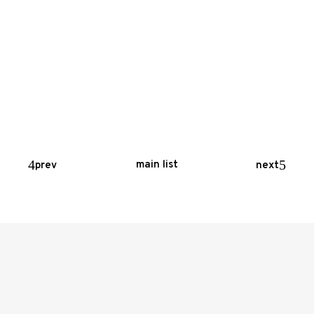
Home
Programm
main list
prev
next
Projekte
Profil
Kontakt